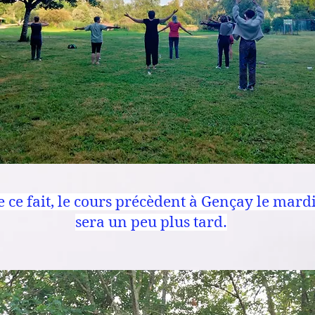
e ce fait, le cours précèdent à Gençay le mard
sera un peu plus tard.