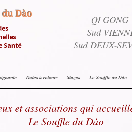
e du Dào
QI GONG
des
Sud VIENN
nelles
Sud DEUX-SE
e Santé
eignante
Dates à retenir
Stages
Le Souffle du Dào
eux et associations qui accueill
Le Souffle du Dào