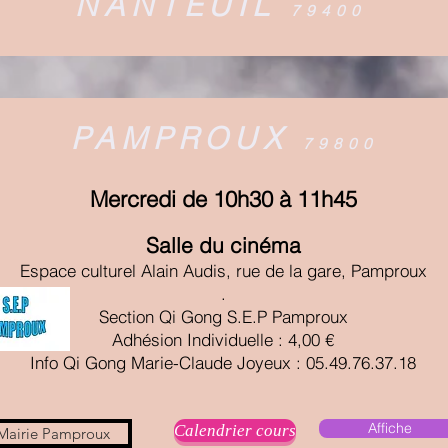
NANTEUIL
79400
PAMPROUX
79800
Mercredi de 10h30 à 11h45
Salle du cinéma
Espace culturel Alain Audis, rue de la gare, Pamproux
.
Section Qi Gong S.E.P Pamproux
Adhésion Individuelle : 4,00 €
Info Qi Gong Marie-Claude Joyeux : 05.49.76.37.18
Affiche
Calendrier cours
Mairie Pamproux