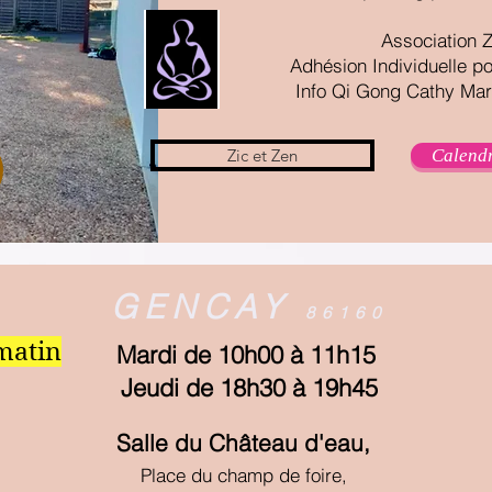
Association Z
Adhésion Individuelle p
Info Qi Gong Cathy Mart
Zic et Zen
Calendr
GENCAY
86160
 matin
Mardi de 10h00 à 11h15
Jeudi de 18h30 à 19h45
Salle du
Château
d'eau,
Place du champ de foire,