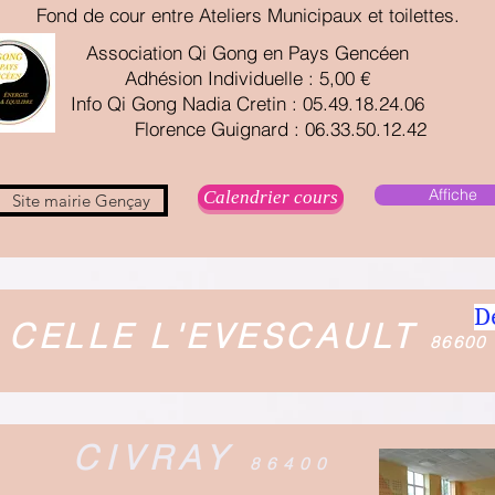
Fond de cour entre Ateliers Municipaux et toilettes.
Association Qi Gong en Pays Gencéen
Adhésion Individuelle : 5,00 €
Info Qi Gong Nadia Cretin : 05.49.18.24.06
Florence Guignard : 06.33.50.12.42
Affiche
Calendrier cours
Site mairie Gençay
D
t
CELLE L'EVESCAULT
86600
CIVRAY
86400