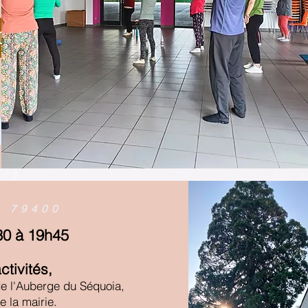
E
79400
30 à 19h45
ctivités
,
de l'Auberge du Séquoia,
e la mairie.