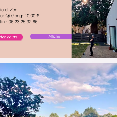
ic et Zen
our Qi Gong: 10
,00 €
in : 06.23.25.32.66
Affiche
ier cours