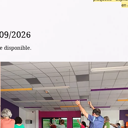
en 
/09/2026
ce disponible.
c,