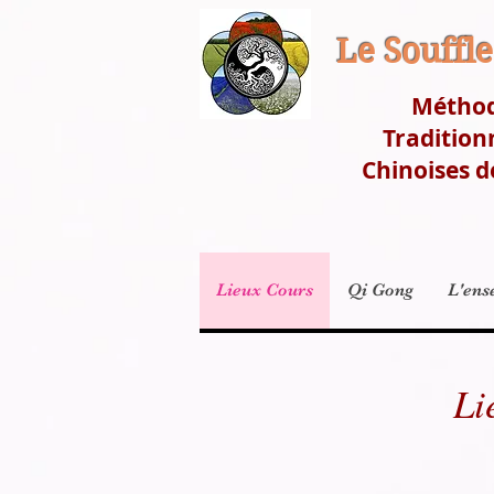
Le Souffl
Métho
Tradition
Chinoises d
Lieux Cours
Qi Gong
L'ens
Li